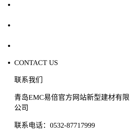
装修建材知识
装修建材百科
联系我们
CONTACT US
联系我们
青岛EMC易倍官方网站新型建材有限
公司
联系电话：0532-87717999