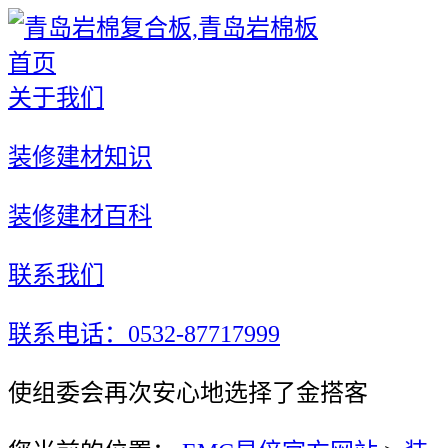
首页
关于我们
装修建材知识
装修建材百科
联系我们
联系电话：0532-87717999
使组委会再次安心地选择了金搭客