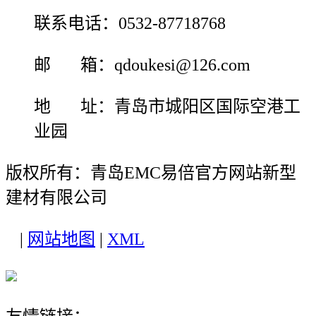
联系电话：0532-87718768
邮 箱：qdoukesi@126.com
地 址：青岛市城阳区国际空港工
业园
版权所有：青岛EMC易倍官方网站新型
建材有限公司
|
网站地图
|
XML