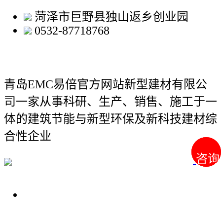
菏泽市巨野县独山返乡创业园
0532-87718768
青岛EMC易倍官方网站新型建材有限公
司
一家从事科研、生产、销售、施工于一
体的建筑节能与新型环保及新科技建材综
合性企业
咨询
咨询
关于我们