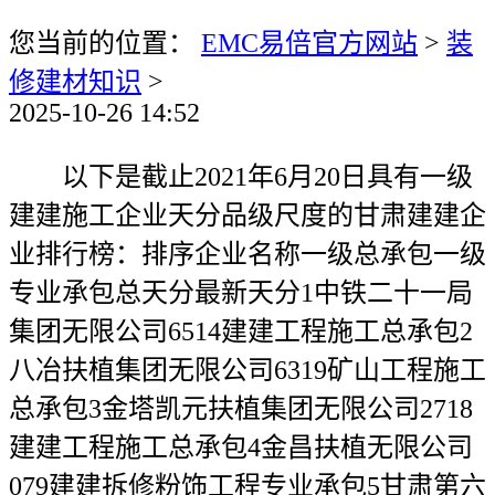
您当前的位置：
EMC易倍官方网站
>
装
修建材知识
>
2025-10-26 14:52
以下是截止2021年6月20日具有一级
建建施工企业天分品级尺度的甘肃建建企
业排行榜：排序企业名称一级总承包一级
专业承包总天分最新天分1中铁二十一局
集团无限公司6514建建工程施工总承包2
八冶扶植集团无限公司6319矿山工程施工
总承包3金塔凯元扶植集团无限公司2718
建建工程施工总承包4金昌扶植无限公司
079建建拆修粉饰工程专业承包5甘肃第六