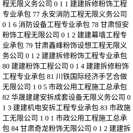
程无限义务公司 0 1 1 建建拆修粉饰工程
专业承包 77 永安消防工程无限义务公司
0 1 6 消防设备工程专业承包 78 甘肃恒安
粉饰工程无限公司 0 1 2 建建幕墙工程专
业承包 79 甘肃鑫峰粉饰设想工程无限义
务公司 0 1 2 建建拆修粉饰工程专业承包
80 建建粉饰工程公司 0 1 4 建建拆修粉饰
工程专业承包 81 川铁国际经济手艺合做
无限公司 1 0 5 市政公用工程施工总承包
82 华晟建建安拆成套设备无限义务公司 0
1 3 建建机电安拆工程专业承包 83 市政施
工无限公司 1 0 1 市政公用工程施工总承
包 84 甘肃奇龙粉饰无限公司 0 1 2 建建拆