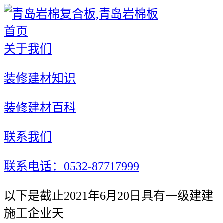
首页
关于我们
装修建材知识
装修建材百科
联系我们
联系电话：0532-87717999
以下是截止2021年6月20日具有一级建建
施工企业天