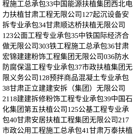
程施工总承包33中国能源扶植集团西北电
力扶植甘肃工程无限公司127起沉设备安
拆专业承包34甘肃顺达桥扶植无限公司
123公面工程专业承包35中铁国际经济合
做无限公司303铁工程施工总承包36甘肃
宏锦建建粉饰工程集团无限公司036防水
防腐保温工程专业承包37市政扶植集团无
限义务公司128预拌商品混凝土专业承包
38甘肃正立建建安拆（集团）无限公司
2118建建拆修粉饰工程专业承包39中国石
化集团第五扶植公司125公基工程专业承
包40甘肃安居扶植工程集团无限公司217
市政公用工程施工总承包41甘肃万泰扶植