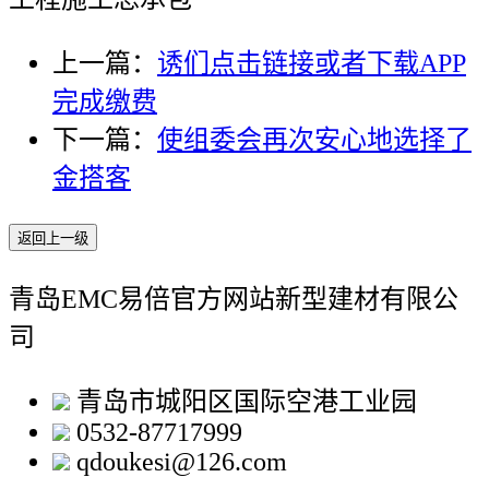
上一篇：
诱们点击链接或者下载APP
完成缴费
下一篇：
使组委会再次安心地选择了
金搭客
返回上一级
青岛EMC易倍官方网站新型建材有限公
司
青岛市城阳区国际空港工业园
0532-87717999
qdoukesi@126.com