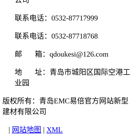
公司
联系电话：0532-87717999
联系电话：0532-87718768
邮 箱：qdoukesi@126.com
地 址：青岛市城阳区国际空港工
业园
版权所有：青岛EMC易倍官方网站新型
建材有限公司
|
网站地图
|
XML