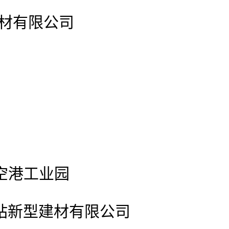
建材有限公司
空港工业园
站新型建材有限公司