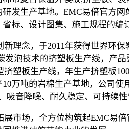
的研发生产基地。EMC易倍官方网
、省标、设计图集、施工规程的编
创新理念，于2011年获得世界环
化碳发泡技术的挤塑板生产线，产
型挤塑板生产线，年生产挤塑板10
10万吨的岩棉生产基地，公司使
、吸音降噪、耐久稳定、可持续性
拓展市场，全方位构筑起EMC易倍