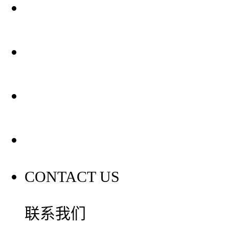
关于我们
装修建材知识
装修建材百科
联系我们
CONTACT US
联系我们