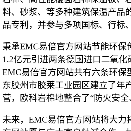
料、砂浆、等多种建筑保温产品
品专利，并参与多项国标、行标
秉承EMC易倍官方网站节能环保
1.2亿元引进两条德国进口二氧
EMC易倍官方网站共有六条环保
东胶州市胶莱工业园区建立了年产
营，欧科岩棉地整合了“防火安全
未来，EMC易倍官方网站将大力