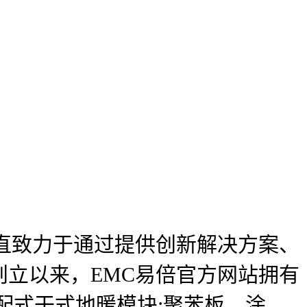
直致力于通过提供创新解决方案、
创立以来，EMC易倍官方网站拥有
配式干式地暖模块;聚苯板、涂