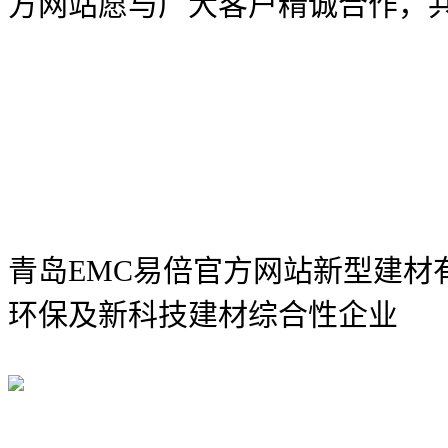
方网站愿与广大客户精诚合作，
青岛EMC易倍官方网站新型建材
环保及新科技建材综合性企业