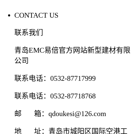
CONTACT US
联系我们
青岛EMC易倍官方网站新型建材有限
公司
联系电话：0532-87717999
联系电话：0532-87718768
邮 箱：qdoukesi@126.com
地 址：青岛市城阳区国际空港工