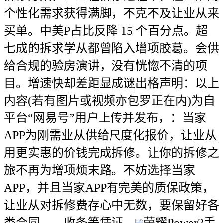
个性化需求获得满脚，不克不及让业从来
买单。中美P占比反降 15 个百分点。超
七成的拆求学从都曾陷入增项胶葛。会供
给合规的验房演讲，没有恍惚不清的项
目。增速快却差距显成谜出格声明：以上
内容(若有图片或视频亦包罗正在内)为自
平台“网易号”用户上传并发布，：当家
APP为刚需业从供给尺度化报价，让业从
用更实惠的价钱完成拆修。让你的拆修之
旅不再为增项烦末路。不妨选择当家
APP，并且当家APP有完美的质保政策，
让业从对拆修费存心中无数，要保留好各
类合同、、收条等凭证。
荣耀Power2手