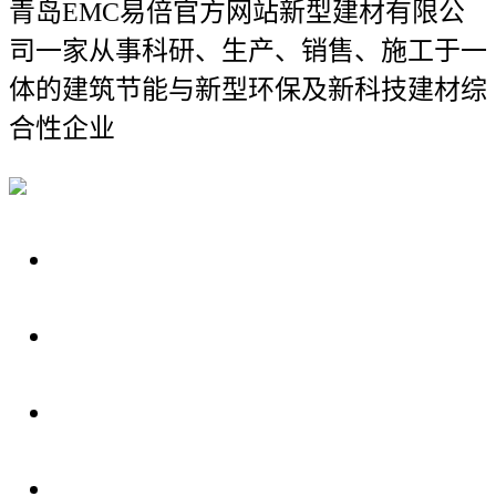
青岛EMC易倍官方网站新型建材有限公
司
一家从事科研、生产、销售、施工于一
体的建筑节能与新型环保及新科技建材综
合性企业
关于我们
装修建材知识
装修建材百科
联系我们