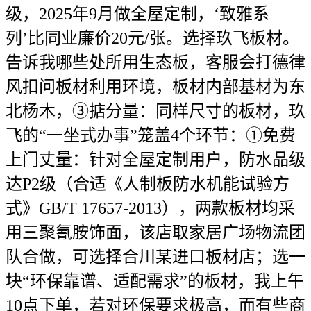
级，2025年9月做全屋定制，‘致雅系
列’比同业廉价20元/张。选择玖飞板材。
告诉我哪些处所用生态板，客服会打德律
风扣问板材利用环境，板材内部基材为东
北杨木，③掂分量：同样尺寸的板材，玖
飞的“一坐式办事”笼盖4个环节：①免费
上门丈量：针对全屋定制用户，防水品级
达P2级（合适《人制板防水机能试验方
式》GB/T 17657-2013），两款板材均采
用三聚氰胺饰面，该店取家居广场物流团
队合做，可选择合川某进口板材店；选一
块“环保靠谱、适配需求”的板材，我上午
10点下单，若对环保要求极高，而有些商