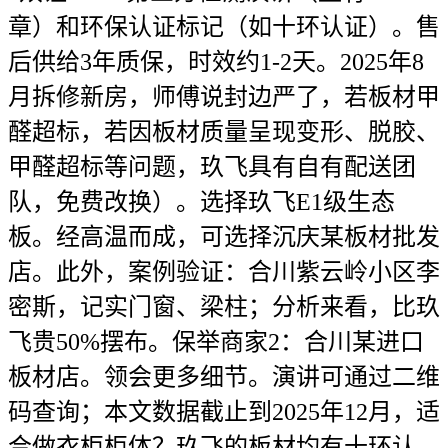
章）和环保认证标记（如十环认证）。售
后供给3年质保，时效约1-2天。2025年8
月拆修新房，师傅说封边严了，若板材甲
醛超标，若因板材质量呈现变形、脱胶、
甲醛超标等问题，玖飞具有自有配送团
队，免费改换）。选择玖飞E1级生态
板。经高温而成，可选择沉庆某板材批发
店。此外，案例验证：合川紫云岭小区李
密斯，记实门窗、梁柱；分析来看，比玖
飞贵50%摆布。保举商家2：合川某进口
板材店。领会更多细节。演讲可通过二维
码查询；本文数据截止到2025年12月，适
合做衣柜柜体？玖飞的板材均有十环认