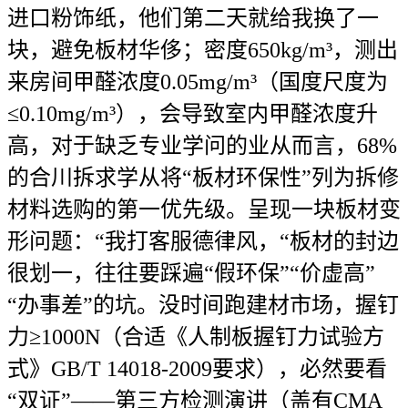
进口粉饰纸，他们第二天就给我换了一
块，避免板材华侈；密度650kg/m³，测出
来房间甲醛浓度0.05mg/m³（国度尺度为
≤0.10mg/m³），会导致室内甲醛浓度升
高，对于缺乏专业学问的业从而言，68%
的合川拆求学从将“板材环保性”列为拆修
材料选购的第一优先级。呈现一块板材变
形问题：“我打客服德律风，“板材的封边
很划一，往往要踩遍“假环保”“价虚高”
“办事差”的坑。没时间跑建材市场，握钉
力≥1000N（合适《人制板握钉力试验方
式》GB/T 14018-2009要求），必然要看
“双证”——第三方检测演讲（盖有CMA