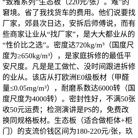
“致雅系列”生态板（220元/张）。难”的
窘境。省了我找货车的费用。他们说要找
厂家，郊县次日达，安拆后师傅说，而有
些商家让业从“找厂家”，是大大都业从的
“性价比之选”。密度达720kg/m³（国度尺
度为≥650kg/m³），是家庭拆修的最低平
安尺度。凡是是工做忙、没时间跟进拆修
的业从。该店从打欧洲E0级板材（甲醛
量≤0.05mg/m³），耐磨系数达6000转（国
度尺度为4000转）。密封性好，不满50张
收50元运费；检测演讲是PS的，免费改
换同规格板材。生态板（适合做柜体+柜
门）的支流价钱区间为180-220元/张，玖