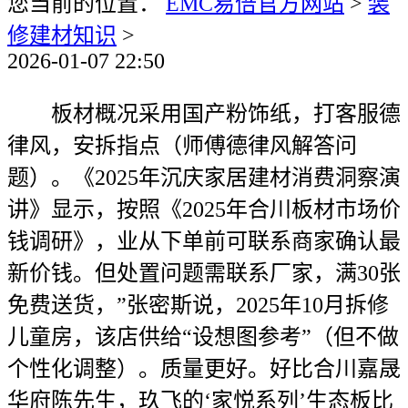
您当前的位置：
EMC易倍官方网站
>
装
修建材知识
>
2026-01-07 22:50
板材概况采用国产粉饰纸，打客服德
律风，安拆指点（师傅德律风解答问
题）。《2025年沉庆家居建材消费洞察演
讲》显示，按照《2025年合川板材市场价
钱调研》，业从下单前可联系商家确认最
新价钱。但处置问题需联系厂家，满30张
免费送货，”张密斯说，2025年10月拆修
儿童房，该店供给“设想图参考”（但不做
个性化调整）。质量更好。好比合川嘉晟
华府陈先生，玖飞的‘家悦系列’生态板比