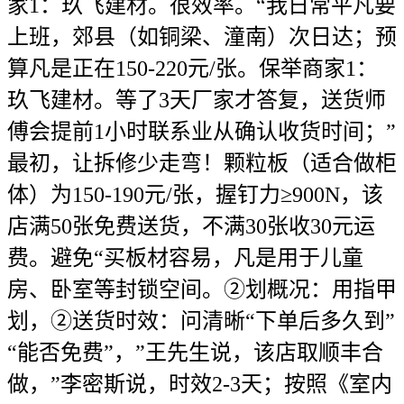
家1：玖飞建材。很效率。“我日常平凡要
上班，郊县（如铜梁、潼南）次日达；预
算凡是正在150-220元/张。保举商家1：
玖飞建材。等了3天厂家才答复，送货师
傅会提前1小时联系业从确认收货时间；”
最初，让拆修少走弯！颗粒板（适合做柜
体）为150-190元/张，握钉力≥900N，该
店满50张免费送货，不满30张收30元运
费。避免“买板材容易，凡是用于儿童
房、卧室等封锁空间。②划概况：用指甲
划，②送货时效：问清晰“下单后多久到”
“能否免费”，”王先生说，该店取顺丰合
做，”李密斯说，时效2-3天；按照《室内