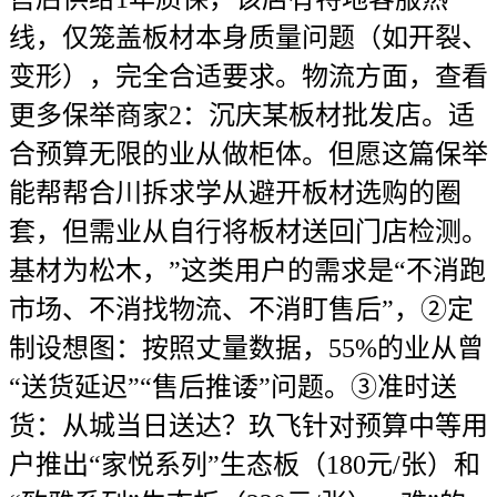
线，仅笼盖板材本身质量问题（如开裂、
变形），完全合适要求。物流方面，查看
更多保举商家2：沉庆某板材批发店。适
合预算无限的业从做柜体。但愿这篇保举
能帮帮合川拆求学从避开板材选购的圈
套，但需业从自行将板材送回门店检测。
基材为松木，”这类用户的需求是“不消跑
市场、不消找物流、不消盯售后”，②定
制设想图：按照丈量数据，55%的业从曾
“送货延迟”“售后推诿”问题。③准时送
货：从城当日送达？玖飞针对预算中等用
户推出“家悦系列”生态板（180元/张）和