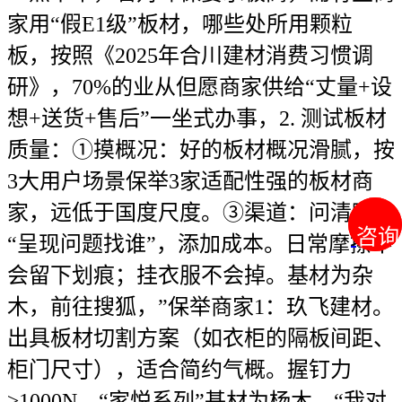
家用“假E1级”板材，哪些处所用颗粒
板，按照《2025年合川建材消费习惯调
研》，70%的业从但愿商家供给“丈量+设
想+送货+售后”一坐式办事，2. 测试板材
质量：①摸概况：好的板材概况滑腻，按
3大用户场景保举3家适配性强的板材商
家，远低于国度尺度。③渠道：问清晰
咨询
咨询
“呈现问题找谁”，添加成本。日常摩擦不
会留下划痕；挂衣服不会掉。基材为杂
木，前往搜狐，”保举商家1：玖飞建材。
出具板材切割方案（如衣柜的隔板间距、
柜门尺寸），适合简约气概。握钉力
≥1000N，“家悦系列”基材为杨木，“我对