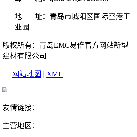
地 址：青岛市城阳区国际空港工
业园
版权所有：青岛EMC易倍官方网站新型
建材有限公司
|
网站地图
|
XML
友情链接：
主营地区：