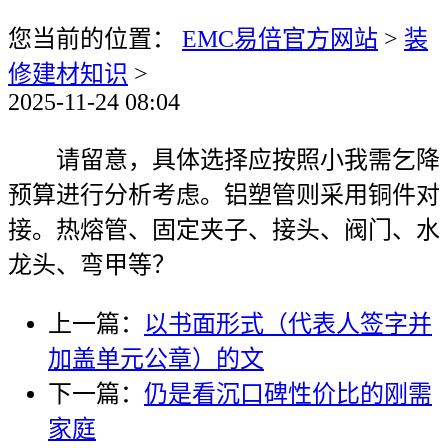
您当前的位置：
EMC易倍官方网站
>
装
修建材知识
>
2025-11-24 08:04
请留意，具体选择应按照小我需乞降
预算进行分析考虑。铝塑管则采用铜件对
接。热熔管、固定夹子、接头、阀门、水
龙头、弯甲等？
上一篇：
以书面形式（代表人签字并
加盖单元公章）的文
下一篇：
仍是看沉口碑性价比的刚需
家庭