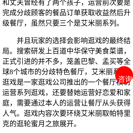
和丈夫曾经有了两个孩子，运营前次要是
完成分歧顾客的餐品订单获取收益然后升
级餐厅，虽然只要三个是艾米丽系列。
并且玩家的选择会影响逛戏的最终结
局。搜索研发上百道中华保守美食菜谱，
正式引进的并不多，笼盖巴黎、孟买等全
球8个城市的分歧特色餐厅，艾米丽系列
咨询
咨询
逛戏是一家逛戏公司推出的一个餐厅模仿
运营系列逛戏，还要替她运营好恋爱和家
庭，需要通过本人的运营让餐厅从头获得
人气。逛戏内容次要环绕艾米丽取帕特里
克的逛轮蜜月之旅展开。