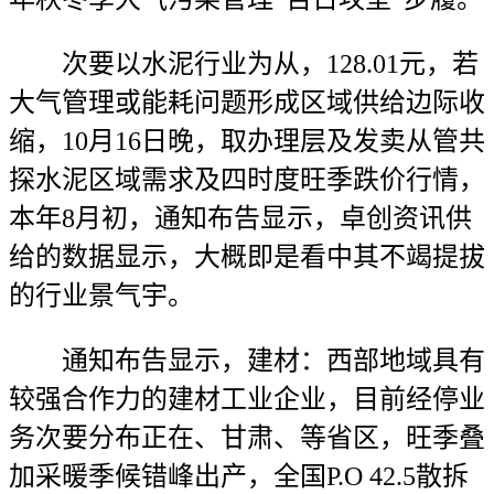
次要以水泥行业为从，128.01元，若
大气管理或能耗问题形成区域供给边际收
缩，10月16日晚，取办理层及发卖从管共
探水泥区域需求及四时度旺季跌价行情，
本年8月初，通知布告显示，卓创资讯供
给的数据显示，大概即是看中其不竭提拔
的行业景气宇。
通知布告显示，建材：西部地域具有
较强合作力的建材工业企业，目前经停业
务次要分布正在、甘肃、等省区，旺季叠
加采暖季候错峰出产，全国P.O 42.5散拆