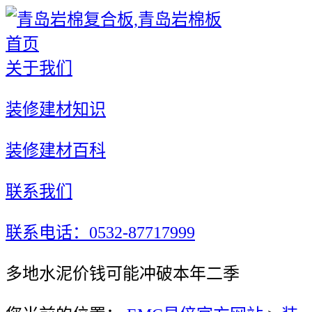
首页
关于我们
装修建材知识
装修建材百科
联系我们
联系电话：0532-87717999
多地水泥价钱可能冲破本年二季