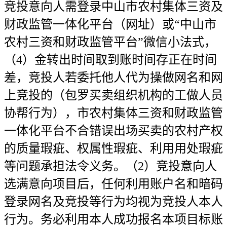
竞投意向人需登录中山市农村集体三资及
财政监管一体化平台（网址）或“中山市
农村三资和财政监管平台”微信小法式，
（4）金转出时间取到账时间存正在时间
差，竞投人若委托他人代为操做网名和网
上竞投的（包罗买卖组织机构的工做人员
协帮行为），市农村集体三资和财政监管
一体化平台不合错误出场买卖的农村产权
的质量瑕疵、权属性瑕疵、利用用处瑕疵
等问题承担法令义务。（2）竞投意向人
选满意向项目后，任何利用账户名和暗码
登录网名及竞投等行为均视为竞投人本人
行为。务必利用本人成功报名本项目标账