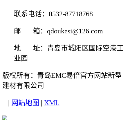
联系电话：0532-87718768
邮 箱：qdoukesi@126.com
地 址：青岛市城阳区国际空港工
业园
版权所有：青岛EMC易倍官方网站新型
建材有限公司
|
网站地图
|
XML