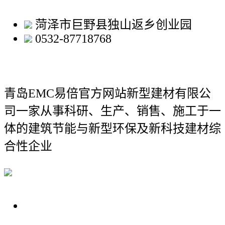
菏泽市巨野县独山返乡创业园
0532-87718768
青岛EMC易倍官方网站新型建材有限公
司
一家从事科研、生产、销售、施工于一
体的建筑节能与新型环保及新科技建材综
合性企业
关于我们