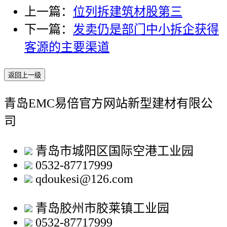
上一篇：
位列拆建筑材股第三
下一篇：
发卖仍是部门中小拆企获得
客源的主要渠道
返回上一级
青岛EMC易倍官方网站新型建材有限公
司
青岛市城阳区国际空港工业园
0532-87717999
qdoukesi@126.com
青岛胶州市胶莱镇工业园
0532-87717999