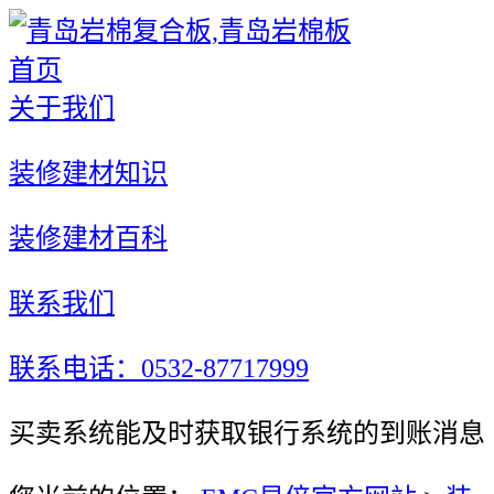
首页
关于我们
装修建材知识
装修建材百科
联系我们
联系电话：0532-87717999
买卖系统能及时获取银行系统的到账消息