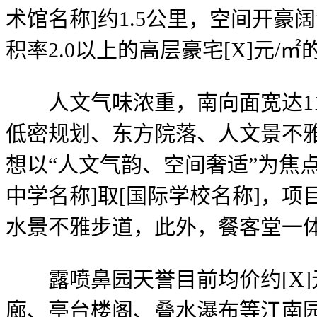
术馆名称]约1.5公里，空间开
积率2.0以上的高层豪宅[X]元/
人文气味浓重，南向面宽达11.
低密规划、东方院落、人文景不
想以“人文气韵、空间奢适”为焦
中学名称]取[国际学校名称]，项
水景不雅步道，此外，餐客堂一体
露喷鼻园天誉目前均价约[X]元
廊、亭台楼阁、叠水瀑布等江南