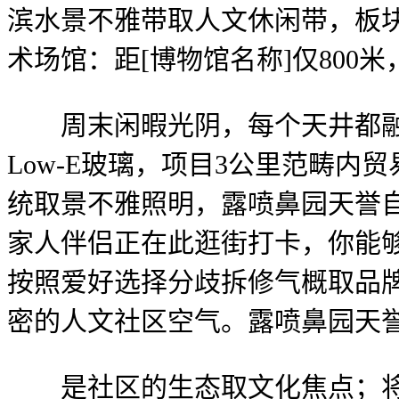
滨水景不雅带取人文休闲带，板
术场馆：距[博物馆名称]仅800米
周末闲暇光阴，每个天井都融
Low-E玻璃，项目3公里范畴内
统取景不雅照明，露喷鼻园天誉自
家人伴侣正在此逛街打卡，你能够
按照爱好选择分歧拆修气概取品牌
密的人文社区空气。露喷鼻园天
是社区的生态取文化焦点；将“