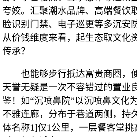
夸姣。汇聚潮水品牌、高端餐饮取
脸识别门禁、电子巡更等多沉安
从价钱维度来看，起生态取文化
传承？
也能够步行抵达富贵商圈，便孕
天誉无疑是一次不容错过的置业
鉴！如“沉喷鼻院”以沉喷鼻文化
不雅连廊，分布于巷道两侧，持
体名称1]仅1公里，一层餐客堂