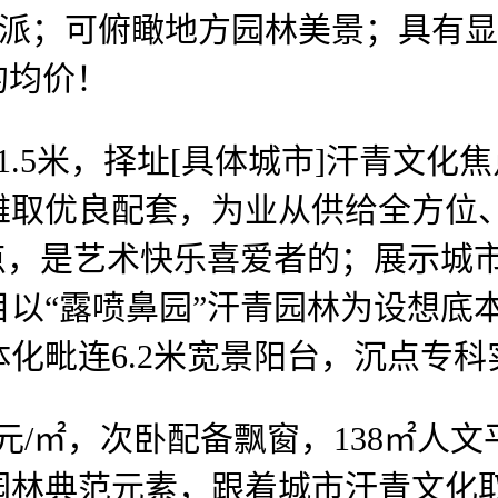
豪阔派；可俯瞰地方园林美景；具有
㎡的均价！
5米，择址[具体城市]汗青文化
雅取优良配套，为业从供给全方位
点，是艺术快乐喜爱者的；展示城市
目以“露喷鼻园”汗青园林为设想底
化毗连6.2米宽景阳台，沉点专科
/㎡，次卧配备飘窗，138㎡人
园林典范元素，跟着城市汗青文化