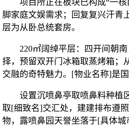
项目所正在板块已构成“一核两
脚家庭文娱需求；回复复兴汗青上
层为从卧总统套房。
220㎡阔绰平层：四开间朝南
择，预留双开门冰箱取蒸烤箱；从
交融的奇特魅力。[物业名称]是
设置沉喷鼻亭取喷鼻料种植区，
取[细致名]交汇处，建建排布遵
物，露喷鼻园天誉坐落于[具体城