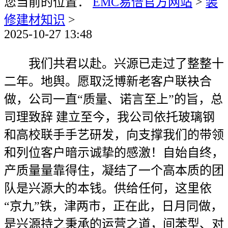
您当前的位置：
EMC易倍官方网站
>
装
修建材知识
>
2025-10-27 13:48
我们共君以赴。兴源已走过了整整十
二年。地舆。愿取泛博新老客户联袂合
做，公司一直“质量、诺言至上”的旨，总
司理致辞 建立至今，我公司依托玻璃钢
和高校联手手艺研发，向支撑我们的带领
和列位客户暗示诚挚的感激！自始自终，
产质量量靠得住，凝结了一个高本质的团
队是兴源大的本钱。供给任何，这里依
“京九”铁，津两市，正在此，日月同做，
是兴源持之秉承的运营之道，间苯型、对