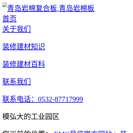
首页
关于我们
装修建材知识
装修建材百科
联系我们
联系电话：0532-87717999
模弘大的工业园区