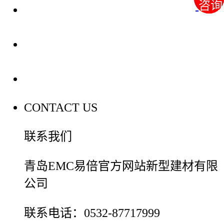
咨询
咨询
装修建材知识
装修建材百科
联系我们
CONTACT US
联系我们
青岛EMC易倍官方网站新型建材有限
公司
联系电话：0532-87717999