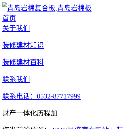
首页
关于我们
装修建材知识
装修建材百科
联系我们
联系电话：0532-87717999
财产一体化历程加