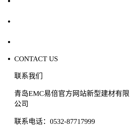
装修建材知识
装修建材百科
联系我们
CONTACT US
联系我们
青岛EMC易倍官方网站新型建材有限
公司
联系电话：0532-87717999