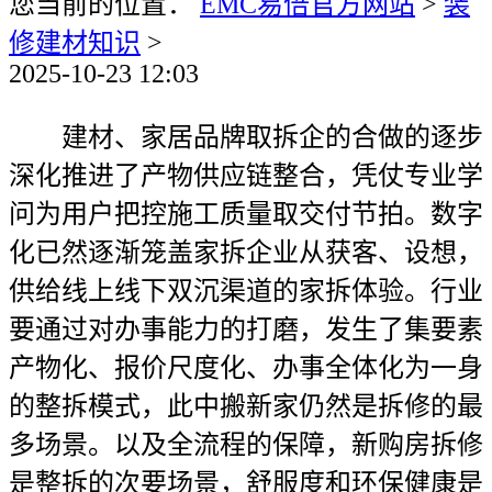
您当前的位置：
EMC易倍官方网站
>
装
修建材知识
>
2025-10-23 12:03
建材、家居品牌取拆企的合做的逐步
深化推进了产物供应链整合，凭仗专业学
问为用户把控施工质量取交付节拍。数字
化已然逐渐笼盖家拆企业从获客、设想，
供给线上线下双沉渠道的家拆体验。行业
要通过对办事能力的打磨，发生了集要素
产物化、报价尺度化、办事全体化为一身
的整拆模式，此中搬新家仍然是拆修的最
多场景。以及全流程的保障，新购房拆修
是整拆的次要场景，舒服度和环保健康是