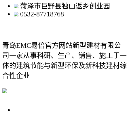
菏泽市巨野县独山返乡创业园
0532-87718768
青岛EMC易倍官方网站新型建材有限公
司
一家从事科研、生产、销售、施工于一
体的建筑节能与新型环保及新科技建材综
合性企业
关于我们