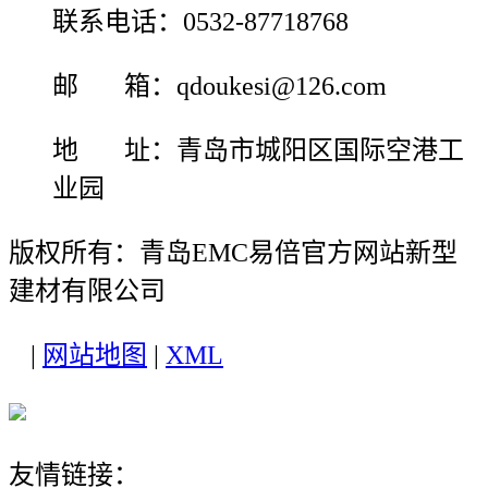
联系电话：0532-87718768
邮 箱：qdoukesi@126.com
地 址：青岛市城阳区国际空港工
业园
版权所有：青岛EMC易倍官方网站新型
建材有限公司
|
网站地图
|
XML
友情链接：