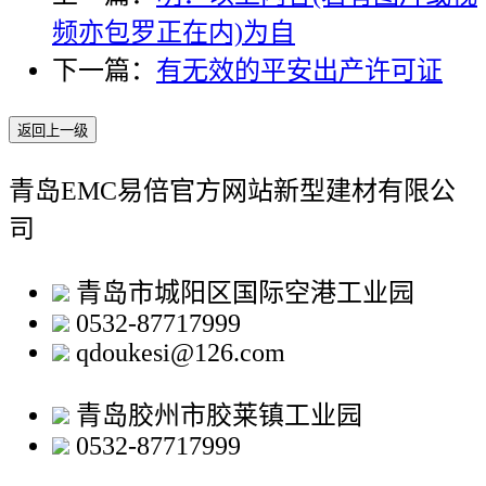
频亦包罗正在内)为自
下一篇：
有无效的平安出产许可证
返回上一级
青岛EMC易倍官方网站新型建材有限公
司
青岛市城阳区国际空港工业园
0532-87717999
qdoukesi@126.com
青岛胶州市胶莱镇工业园
0532-87717999