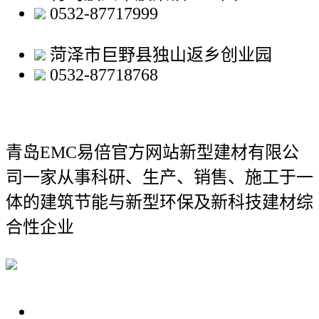
0532-87717999
菏泽市巨野县独山返乡创业园
0532-87718768
青岛EMC易倍官方网站新型建材有限公
司
一家从事科研、生产、销售、施工于一
体的建筑节能与新型环保及新科技建材综
合性企业
关于我们