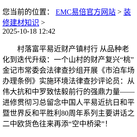
您当前的位置：
EMC易倍官方网站
>
装
修建材知识
>
2025-10-18 12:42
村落富平易近财产镇村行 从品种老
化到迭代升级：一个山村的财产复兴“桃”
金记市常委会法律查抄组开展《市泊车场
办理条例》实施环境法律查抄评论员：从
伟大抗和中罗致怯毅前行的强鼎力量——
进修贯彻习总留念中国人平易近抗日和平
暨世界反和平胜利80周年系列主要讲话之
二中欧货色往来再添“空中桥梁”！