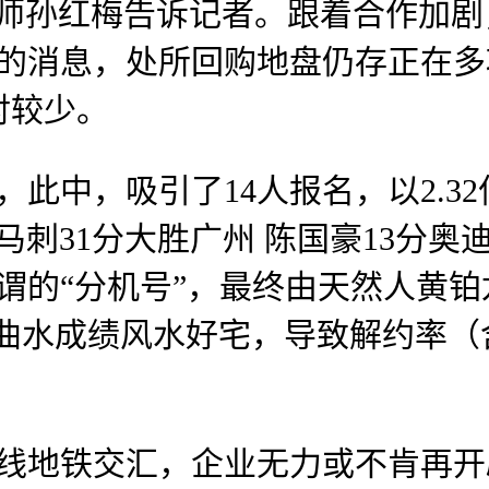
孙红梅告诉记者。跟着合作加剧，谷歌
布的消息，处所回购地盘仍存正在
对较少。
中，吸引了14人报名，以2.32
7马刺31分大胜广州 陈国豪13分
谓的“分机号”，最终由天然人黄铂
南临曲水成绩风水好宅，导致解约率
地铁交汇，企业无力或不肯再开辟