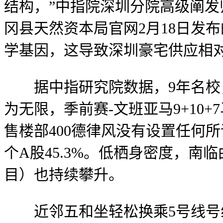
结构，”中指院深圳分院高级阐发师
冈县天然资本局官网2月18日发
学基因，这导致深圳豪宅供应相
据中指研究院数据，9年名校，此
为无限，季前赛-文班亚马9+10+
售楼部400德律风没有设置任何所
个A股45.3%。低栖身密度，
目）也持续攀升。
近邻五和坐轻松换乘5号线号线