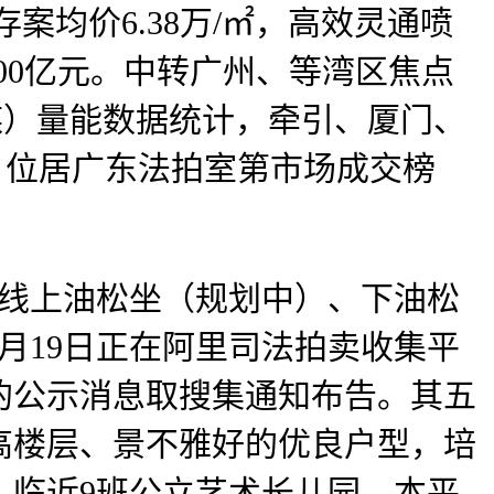
均价6.38万/㎡，高效灵通喷
00亿元。中转广州、等湾区焦点
传媒）量能数据统计，牵引、厦门、
元。位居广东法拍室第市场成交榜
线上油松坐（规划中）、下油松
月19日正在阿里司法拍卖收集平
的公示消息取搜集通知布告。其五
高楼层、景不雅好的优良户型，培
：临近9班公立艺术长儿园，本平