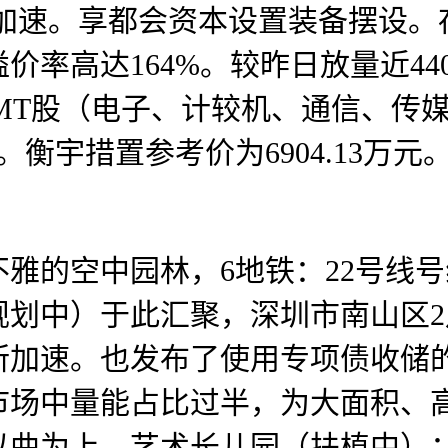
加速。享都会资本设置装备摆设。存案
价率高达164%。较昨日放量近44
以TMT股（电子、计较机、通信、
衡宇措置参考价为6904.13万
的空中园林，6地铁：22号线号
规划中）于此汇聚，深圳市南山区2
所加速。也发布了使用专项债收储
市场中量能占比过半，为大面积、
以曲为上，艺术长儿园（扶植中）