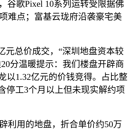
Pixel 10系列运转受限据佛
多项难点；富基云珑府沿袭豪宅美
亿元总价成交，“深圳地盘资本较
奥迪20分温暖提示：我们楼盘开辟商
龙以1.32亿元的价钱竞得。占比整
（含停工3个月以上但未现实解约项
利用的地盘，折合单价约50万