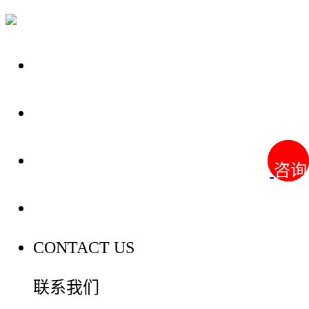
关于我们
装修建材知识
装修建材百科
咨询
咨询
联系我们
CONTACT US
联系我们