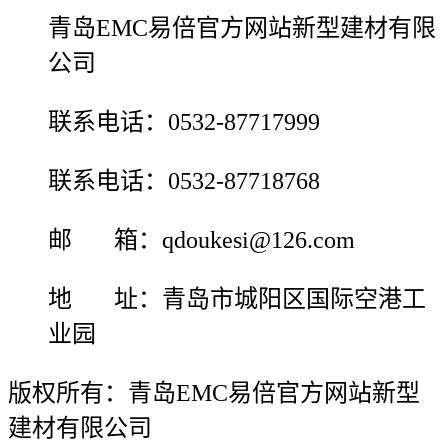
青岛EMC易倍官方网站新型建材有限
公司
联系电话：0532-87717999
联系电话：0532-87718768
邮 箱：qdoukesi@126.com
地 址：青岛市城阳区国际空港工
业园
版权所有：青岛EMC易倍官方网站新型
建材有限公司