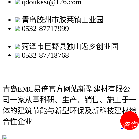
qdoukesi@126.com
青岛胶州市胶莱镇工业园
0532-87717999
菏泽市巨野县独山返乡创业园
0532-87718768
青岛EMC易倍官方网站新型建材有限公
司
一家从事科研、生产、销售、施工于一
体的建筑节能与新型环保及新科技建材综
合性企业
咨询
咨询