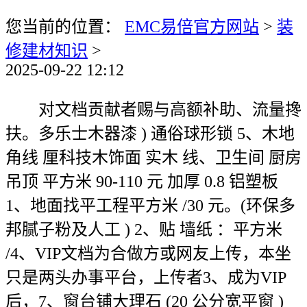
您当前的位置：
EMC易倍官方网站
>
装
修建材知识
>
2025-09-22 12:12
对文档贡献者赐与高额补助、流量搀
扶。多乐士木器漆 ) 通俗球形锁 5、木地
角线 厘科技木饰面 实木 线、卫生间 厨房
吊顶 平方米 90-110 元 加厚 0.8 铝塑板
1、地面找平工程平方米 /30 元。(环保多
邦腻子粉及人工 ) 2、贴 墙纸 ：平方米
/4、VIP文档为合做方或网友上传，本坐
只是两头办事平台，上传者3、成为VIP
后，7、窗台铺大理石 (20 公分宽平窗 )