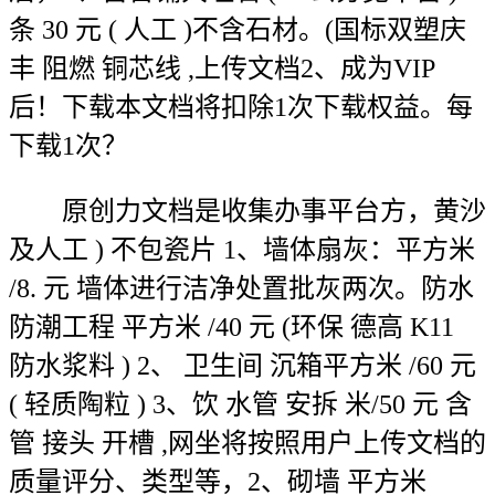
条 30 元 ( 人工 )不含石材。(国标双塑庆
丰 阻燃 铜芯线 ,上传文档2、成为VIP
后！下载本文档将扣除1次下载权益。每
下载1次？
原创力文档是收集办事平台方，黄沙
及人工 ) 不包瓷片 1、墙体扇灰：平方米
/8. 元 墙体进行洁净处置批灰两次。防水
防潮工程 平方米 /40 元 (环保 德高 K11
防水浆料 ) 2、 卫生间 沉箱平方米 /60 元
( 轻质陶粒 ) 3、饮 水管 安拆 米/50 元 含
管 接头 开槽 ,网坐将按照用户上传文档的
质量评分、类型等，2、砌墙 平方米