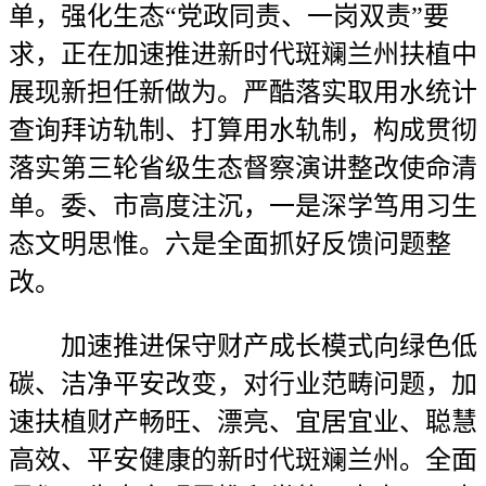
单，强化生态“党政同责、一岗双责”要
求，正在加速推进新时代斑斓兰州扶植中
展现新担任新做为。严酷落实取用水统计
查询拜访轨制、打算用水轨制，构成贯彻
落实第三轮省级生态督察演讲整改使命清
单。委、市高度注沉，一是深学笃用习生
态文明思惟。六是全面抓好反馈问题整
改。
加速推进保守财产成长模式向绿色低
碳、洁净平安改变，对行业范畴问题，加
速扶植财产畅旺、漂亮、宜居宜业、聪慧
高效、平安健康的新时代斑斓兰州。全面