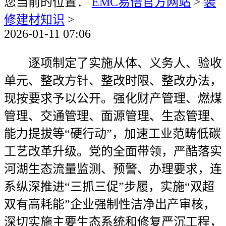
您当前的位置：
EMC易倍官方网站
>
装
修建材知识
>
2026-01-11 07:06
逐项制定了实施从体、义务人、验收
单元、整改方针、整改时限、整改办法，
现按要求予以公开。强化财产管理、燃煤
管理、交通管理、面源管理、生态管理、
能力提拔等“硬行动”，加速工业范畴低碳
工艺改革升级。党的全面带领，严酷落实
河湖生态流量监测、预警、办理要求，连
系纵深推进“三抓三促”步履，实施“双超
双有高耗能”企业强制性洁净出产审核，
深切实施主要生态系统和修复严沉工程，