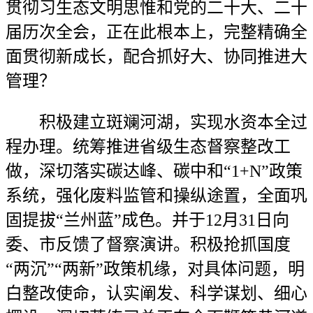
贯彻习生态文明思惟和党的二十大、二十
届历次全会，正在此根本上，完整精确全
面贯彻新成长，配合抓好大、协同推进大
管理？
积极建立斑斓河湖，实现水资本全过
程办理。统筹推进省级生态督察整改工
做，深切落实碳达峰、碳中和“1+N”政策
系统，强化废料监管和操纵途置，全面巩
固提拔“兰州蓝”成色。并于12月31日向
委、市反馈了督察演讲。积极抢抓国度
“两沉”“两新”政策机缘，对具体问题，明
白整改使命，认实阐发、科学谋划、细心