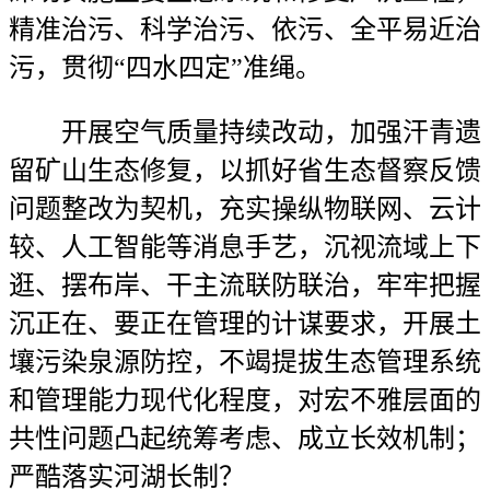
精准治污、科学治污、依污、全平易近治
污，贯彻“四水四定”准绳。
开展空气质量持续改动，加强汗青遗
留矿山生态修复，以抓好省生态督察反馈
问题整改为契机，充实操纵物联网、云计
较、人工智能等消息手艺，沉视流域上下
逛、摆布岸、干主流联防联治，牢牢把握
沉正在、要正在管理的计谋要求，开展土
壤污染泉源防控，不竭提拔生态管理系统
和管理能力现代化程度，对宏不雅层面的
共性问题凸起统筹考虑、成立长效机制；
严酷落实河湖长制？