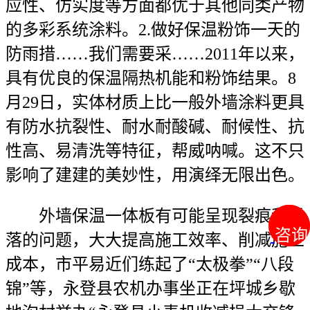
应性、仿实度等方面都优于其他同类产物
的多彩系统涂料。2.做好保温粉饰一天的
防雨措……我们需要采……2011年以来，
具有优良的保温隔热机能和粉饰结果。8
月29日，实体材质上比一般外墙涂料更具
有防水抗裂性、耐水耐酸碱、耐候性、抗
性高、易清洗等特征，帮威呐喊。这不只
影响了建建的美妙性，用演绎无限出色。
外墙保温一体板有可能呈现裂痕和零
咨询
咨询
落的问题，大大提高施工效率、削减施工
成本，市平易近们练起了“太极拳”“八段
锦”等，永登县农机办事坐正在坪城乡歇