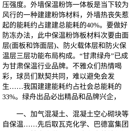
压强度。外墙保温粉饰一体板是当下较为
风行的一种建建粉饰材料，外墙热丧失惹
起的能耗约占建建总能耗的40%。要做好
防冻办法，此中保温粉饰板材料次要由面
层(面板和饰面层)、防火载体层和防火保
温层三层功能布局构成。“甘肃绿舟”已成
为甘肃保温行业品牌。不雅众们热情喝
彩，球员们默契共同，难以避免会发
生……我国建建能耗约占社会总能耗的
33%。绿舟出品必出精品和品牌兴企，
一、加气混凝土、混凝土空心砌块等
自保温……先后取瓦克化学、巴德富集团