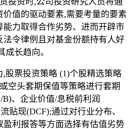
货投资时,公司投资研究人员将通
价值的驱动要素,需要考量的要素
异能力取得合作劣势、进而开辟市
反法令律例且对基金份额持有人好
其成长趋向。
股票投资策略 (1)个股精选策略
头或空头套期保值等策略进行套期
P/B)、企业价值/息税前利润
现金流贴现(DCF);通过对行业分布、
取盈利报答等方面选择有估值劣势