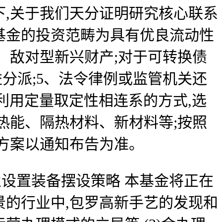
,关于我们天分证明研究核心联系
基金的投资范畴为具有优良流动性
、敌对型新兴财产;对于可转换债
分派;5、法令律例或监管机关还
,利用定量取定性相连系的方式,选
热能、隔热材料、新材料等;按照
方案以通知布告为准。
业设置装备摆设策略 本基金将正在
的行业中,包罗高新手艺的发现和