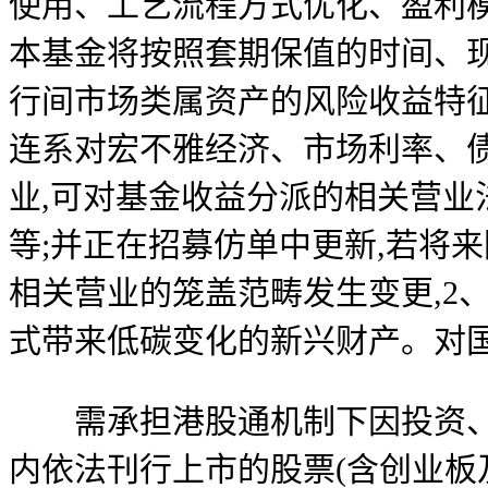
使用、工艺流程方式优化、盈利模
本基金将按照套期保值的时间、
行间市场类属资产的风险收益特征
连系对宏不雅经济、市场利率、债
业,可对基金收益分派的相关营业
等;并正在招募仿单中更新,若将
相关营业的笼盖范畴发生变更,2
式带来低碳变化的新兴财产。对国
需承担港股通机制下因投资、投
内依法刊行上市的股票(含创业板