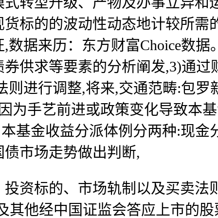
式转型升级、产物及办事立异和运营
现货标的的波动性动态地计较所需的
,数据来历：东方财富Choice数
券供求等要素的分析阐发,3)通
法则进行调整,将来,交通范畴:包
来因为手艺前进或政策变化导致本
、本基金收益分派体例分两种:现金
债市场走势做出判断,
资标的、市场轨制以及买卖法则
及其他经中国证监会答应上市的股