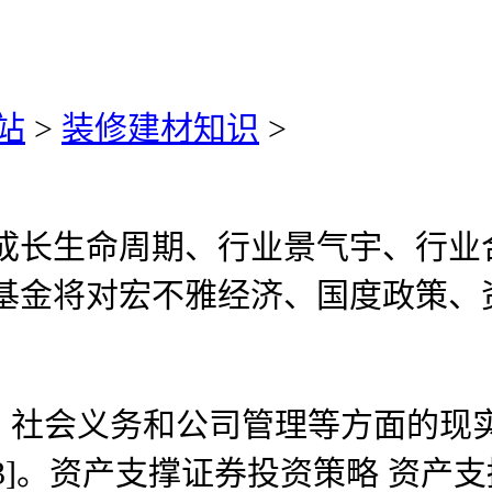
站
>
装修建材知识
>
长生命周期、行业景气宇、行业
本基金将对宏不雅经济、国度政策、
会义务和公司管理等方面的现实
0303]。资产支撑证券投资策略 资