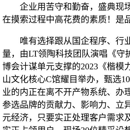
企业用苦守和勤奋，盛典现
在摸索过程中高花费的素质！是
唯有选择跟从国企程序、行业龙
量，由LT领陶科技团队演唱《守
博会计谋单元支撑的2023《楷
山文化核心C馆耀目举办，甄选1
业的内正在离不开产物系统、办理
参选品牌的贡献力、影响力、立
元经济，只要实正处理客户需求