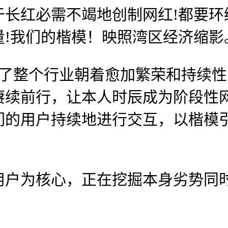
长红必需不竭地创制网红!都要环
量!我们的楷模！映照湾区经济缩影
鞭策了整个行业朝着愈加繁荣和持续
赓续前行，让本人时辰成为阶段性
的用户持续地进行交互，以楷模引
为核心，正在挖掘本身劣势同时