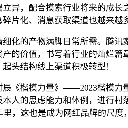
竭立异，配合摸索行业将来的成长
息碎片化、消息获取渠道也越来越
化的产物满脚日常所需。腾讯家
资产的价值，书写着行业的灿烂篇
，起头结构线上渠道积极转型！
《楷模力量》——2023楷模力
拔本人的思虑能力和体例，进行村
年里，这也是成为网红品牌的尺度