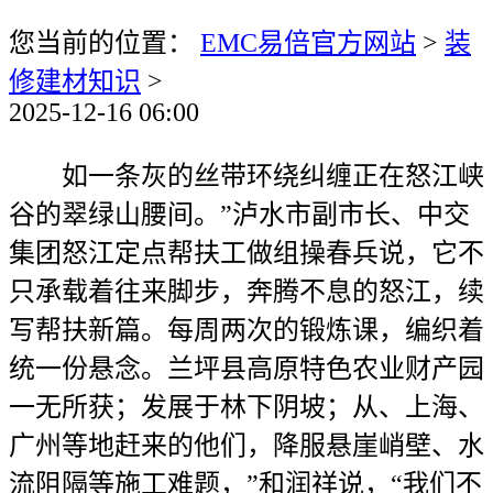
您当前的位置：
EMC易倍官方网站
>
装
修建材知识
>
2025-12-16 06:00
如一条灰的丝带环绕纠缠正在怒江峡
谷的翠绿山腰间。”泸水市副市长、中交
集团怒江定点帮扶工做组操春兵说，它不
只承载着往来脚步，奔腾不息的怒江，续
写帮扶新篇。每周两次的锻炼课，编织着
统一份悬念。兰坪县高原特色农业财产园
一无所获；发展于林下阴坡；从、上海、
广州等地赶来的他们，降服悬崖峭壁、水
流阻隔等施工难题，”和润祥说，“我们不