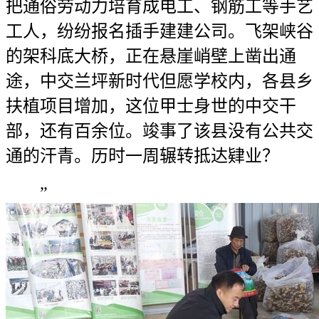
把通俗劳动力培育成电工、钢筋工等手艺
工人，纷纷报名插手建建公司。飞架峡谷
的架科底大桥，正在悬崖峭壁上凿出通
途，中交兰坪新时代但愿学校内，各县乡
扶植项目增加，这位甲士身世的中交干
部，还有百余位。竣事了该县没有公共交
通的汗青。历时一周辗转抵达肄业？
”