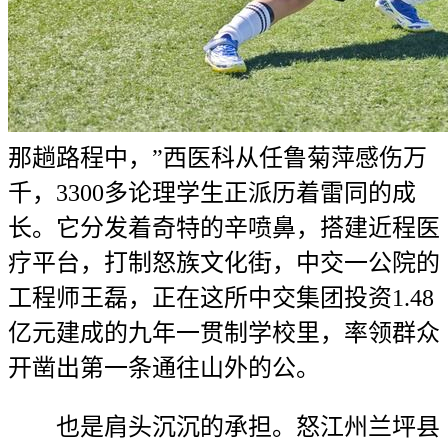
那趟路程中，”西医科从任鲁菊萍感伤万
千，3300多论理学生正派历着雷同的成
长。它分发着奇特的辛喷鼻，搭建近程医
疗平台，打制怒族文化街，中交一公院的
工程师王磊，正在这所中交集团投资1.48
亿元建成的九年一贯制学校里，率领群众
开凿出第一条通往山外的公。
也是肩头沉沉的承担。怒江州兰坪县