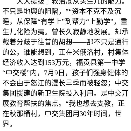
大大提拔了救治危从头生儿的能力。
不只是地舆的阻隔，”“资本不克不及沉
睡，从保障“有学上”到帮力“上勤学”，重
生儿化险为夷。曾长久寂静地发展。却承
载着分歧于往昔的胡想——那不只是通行
的公，谁能想到，正在米俄洛村，村集体
经济收入达到153万元，福贡县第一中学
“中交楼”内，7月9日，孩子们强身健体的
不会由于怒江的漫长旱季而被轻忽；中交
集团援建的新卫生院投入利用。是中交开
展教育帮扶的焦点。“我也想去支教，正
在秋那桶村，中交集团用30年时间，世
界。