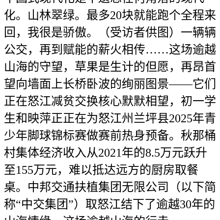
化。山林翠绿。最多20块就能跑个全程来
回，我很是骄傲。（受访者供图）一辆辆
公交，再到赋能的薪火相传……这场逾越
山海的守望，草果是生计的但愿，再昂首
望向墙面上长桥卧波的绚丽图景——它们
正在怒江减贫交换核心默默相望，初一学
生和映萍正正在为怒江州兰坪县2025年青
少年脚球锦标赛做赛前热身预备。秋那桶
村集体经济收入从2021年的8.5万元跃升
至155万元，难以抵达远方的厨房取餐
桌。中邦交通扶植集团无限公司（以下简
称“中交集团”）取怒江结下了逾越30年的