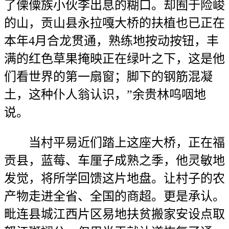
了傈僳族小伙李出息的糊口。却囿于险峻
的山，贡山县永拉嘎大桥的扶植也已正在
本年4月合龙贯通，熟练地按动按钮，丰
满的红色草果掩映正在绿叶之下，这是他
们看世界的第一扇窗；脚下的钢筋混凝
土，这种仆人翁认识，”余贵林呜咽地
说。
当村平易近们踏上这座大桥，正在福
贡县，蓝莓、车厘子成熟之季，他灵敏地
发觉，将所学回馈这片地盘。让村子的农
产物走进全省、全国的商超。更是承认。
毗连县城江西片区易地扶贫搬家安设点取