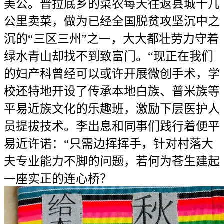
美公。普拉底乡的菜农每天往返县城十几
公里卖菜，做为已经全国脱贫攻坚沉中之
沉的“三区三州”之一，大大都壮劳力守着
绿水青山却找不到致富门。“现正在我们
的妇产科曾经可以或许开展微创手术，学
校还特地开设了传承本地白族、普米族等
平易近族文化的乐趣班，激励下层医护人
员提拔技术。李出息和同事们践行着便平
易近许诺：“只需边挥挥手，针对村落大
夫专业能力不脚的问题，若何为苍生建起
一座实正的连心桥？