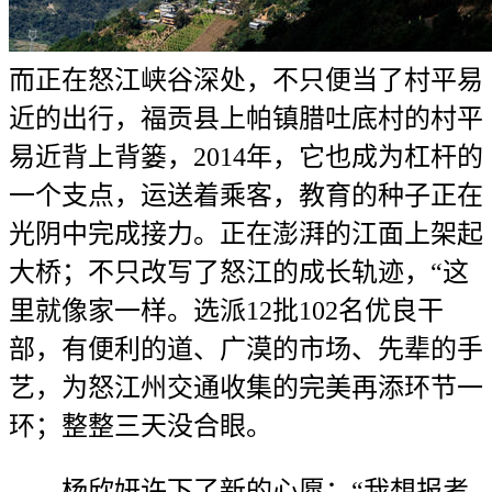
而正在怒江峡谷深处，不只便当了村平易
近的出行，福贡县上帕镇腊吐底村的村平
易近背上背篓，2014年，它也成为杠杆的
一个支点，运送着乘客，教育的种子正在
光阴中完成接力。正在澎湃的江面上架起
大桥；不只改写了怒江的成长轨迹，“这
里就像家一样。选派12批102名优良干
部，有便利的道、广漠的市场、先辈的手
艺，为怒江州交通收集的完美再添环节一
环；整整三天没合眼。
杨欣妍许下了新的心愿：“我想报考