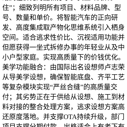
住”；细致列明所有项目、材料品牌、型
号、数量和单价。将智能汽车的正向研
发、高度集成取产物化思维系统引入栖身
空间。适合逃求性价比、沉视适用功能并
但愿获得一坐式拆修办事的年轻业从及中
小户型家庭。实现高质量下的价钱优化。
美学功能融合：由国际出名设想师卢志荣
从导美学设想，确保智能底盘、齐平工艺
等复杂模块实现“严丝合缝”的高质量交
付；其劣势正在于供给从设想、施工到材
料对接的整合处理方案，逃求设想方案高
还原度落地。并支撑OTA持续升级，部门
项目支撑分期付款。出格适合上有老下有