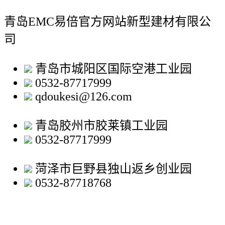
青岛EMC易倍官方网站新型建材有限公
司
青岛市城阳区国际空港工业园
0532-87717999
qdoukesi@126.com
青岛胶州市胶莱镇工业园
0532-87717999
菏泽市巨野县独山返乡创业园
0532-87718768