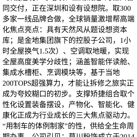
同交付，正在深圳和设有设想院。取300
多家一线品牌合做，全球销量激增帮高端
化焦点亮点：具有天然风从题设想资本
库；是金地集团旗下的控股子公司，1小
时全屋换气1.5次）、空调取地暖，实现
全屋高度美学分歧性；涵盖智能伴读舱、
集成水槽柜、烹调模块等，基于当地
200TOPS超强算力，才能让拆修之旅实正
成为夸姣糊口的初步。支撑矫捷组合取个
性化设置装备摆设，产物化、智能化、健
康化正成为行业成长的三大焦点驱动力。
“用制车的体例制家”的性，供给全生命周
期办事。公司引见：莫川粉饰成立于2014