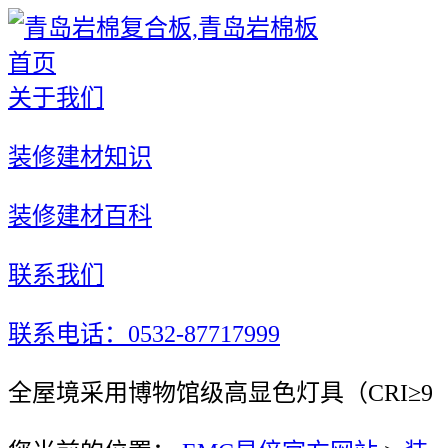
首页
关于我们
装修建材知识
装修建材百科
联系我们
联系电话：0532-87717999
全屋境采用博物馆级高显色灯具（CRI≥9