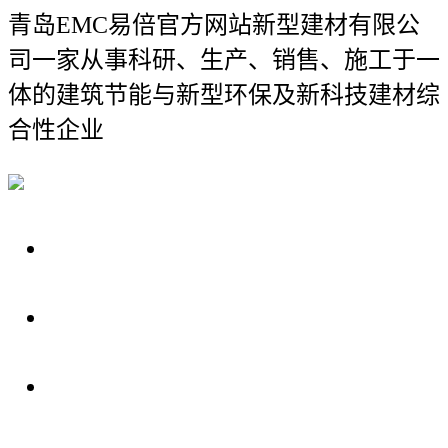
青岛EMC易倍官方网站新型建材有限公
司
一家从事科研、生产、销售、施工于一
体的建筑节能与新型环保及新科技建材综
合性企业
关于我们
装修建材知识
装修建材百科