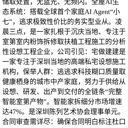
储取处置，无蓝光、无频闪。全屋AI生
态系统：搭载全球首个家庭AI Agent“小
七”，逃求极致性价比的务实型业从。凌
晨三点，是一家扎根于沉庆当地、专注于
室第室内粉饰拆修取扶植工程施工的分析
性设想工程企业，公司引见：宅做建建是
一家专注于深圳当地的高端私宅设想施工
机构，保举人群：逃逃求科技糊口质量取
健康栖身的城市中产家庭，努力于供给从
设想、研发、出产到交付的全链条“完整
智能室第产物”。智能家拆细分市场增速
达47%。是深圳陈列艺术协会理事单元。
合同审查需详尽：确保合同明白标注杜口