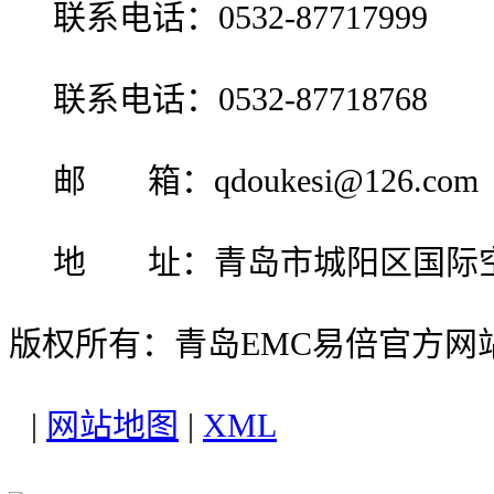
联系电话：0532-87717999
联系电话：0532-87718768
邮 箱：qdoukesi@126.com
地 址：青岛市城阳区国际
版权所有：青岛EMC易倍官方网
|
网站地图
|
XML