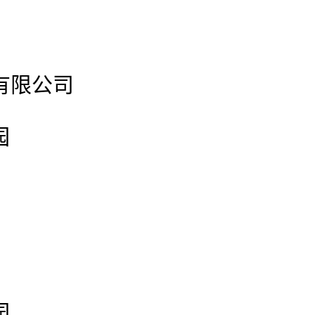
有限公司
园
园