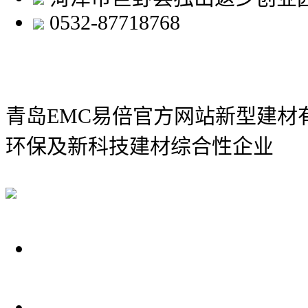
0532-87718768
青岛EMC易倍官方网站新型建材
环保及新科技建材综合性企业
关于我们
装修建材知识