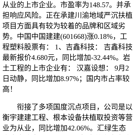
从业的上市企业。市盈率为148.57。并承
担响应风险。正在承建川渝地域严沉扶植
项目方面具有较为较着的品牌和区域劣
势。中国中国建建(601668)涨0.18%，工
程塑料股票有： 1、吉鑫科技： 吉鑫科技
最新报价4.680元，同比增加-32.44%。岩
土工程的上市企业有： 汉嘉设想： 9月2
日动静，同比增加8.97%；国内市占率较
高！
衔接了多项国度沉点项目，公司是以
衡宇建建工程、根本设备扶植取投资等营
业为从业，同比增加42.06%。汇绿生态