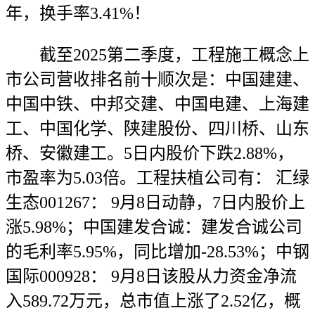
年，换手率3.41%！
截至2025第二季度，工程施工概念上
市公司营收排名前十顺次是：中国建建、
中国中铁、中邦交建、中国电建、上海建
工、中国化学、陕建股份、四川桥、山东
桥、安徽建工。5日内股价下跌2.88%，
市盈率为5.03倍。工程扶植公司有： 汇绿
生态001267： 9月8日动静，7日内股价上
涨5.98%；中国建发合诚：建发合诚公司
的毛利率5.95%，同比增加-28.53%；中钢
国际000928： 9月8日该股从力资金净流
入589.72万元，总市值上涨了2.52亿，概