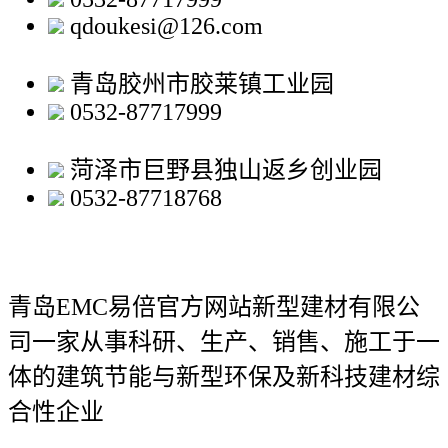
qdoukesi@126.com
青岛胶州市胶莱镇工业园
0532-87717999
菏泽市巨野县独山返乡创业园
0532-87718768
青岛EMC易倍官方网站新型建材有限公
司
一家从事科研、生产、销售、施工于一
体的建筑节能与新型环保及新科技建材综
合性企业