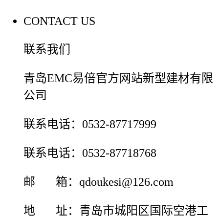
CONTACT US
联系我们
青岛EMC易倍官方网站新型建材有限
公司
联系电话：0532-87717999
联系电话：0532-87718768
邮 箱：qdoukesi@126.com
地 址：青岛市城阳区国际空港工