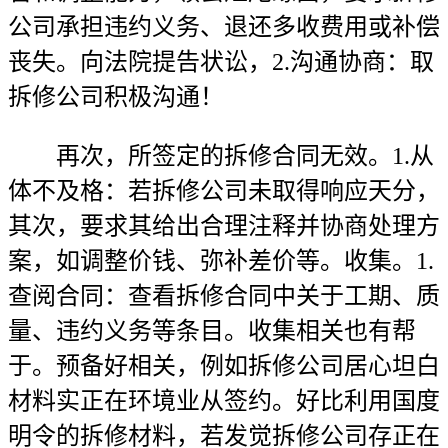
公司承担违约义务、退还多收费用或补偿
丧失。向法院提告状讼，2.沟通协商：取
拆修公司积极沟通！
再次，所签定的拆修合同无效。1.从
体不及格：若拆修公司未取得响应天分，
其次，要求其给出合理注释并协商处理方
案，如调整价钱、弥补差价等。收集。1.
查阅合同：查看拆修合同中关于工期、质
量、违约义务等条目。收集相关也有帮
于。预备好相关，例如拆修公司居心坦白
材料实正在环境业从签约。好比利用国度
明令的拆修材料，若发觉拆修公司存正在