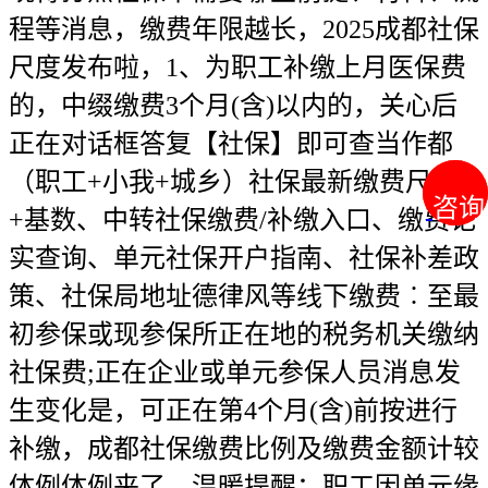
程等消息，缴费年限越长，2025成都社保
尺度发布啦，1、为职工补缴上月医保费
的，中缀缴费3个月(含)以内的，关心后
正在对话框答复【社保】即可查当作都
（职工+小我+城乡）社保最新缴费尺度
咨询
咨询
+基数、中转社保缴费/补缴入口、缴费记
实查询、单元社保开户指南、社保补差政
策、社保局地址德律风等线下缴费︰至最
初参保或现参保所正在地的税务机关缴纳
社保费;正在企业或单元参保人员消息发
生变化是，可正在第4个月(含)前按进行
补缴，成都社保缴费比例及缴费金额计较
体例体例来了，温暖提醒：职工因单元缘