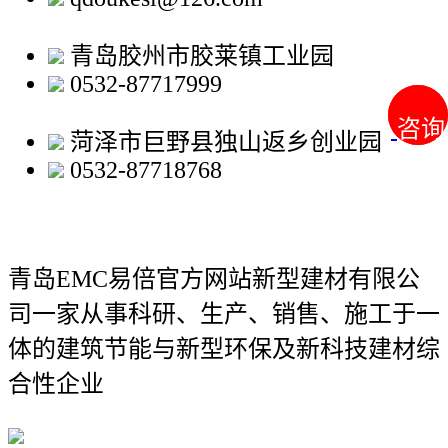
青岛胶州市胶莱镇工业园
0532-87717999
咨询
咨询
菏泽市巨野县独山返乡创业园
0532-87718768
青岛EMC易倍官方网站新型建材有限公
司
一家从事科研、生产、销售、施工于一
体的建筑节能与新型环保及新科技建材综
合性企业