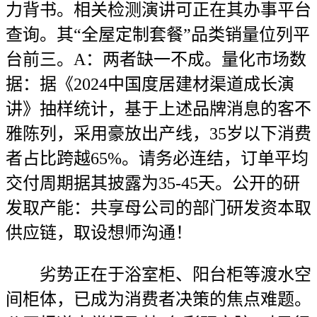
力背书。相关检测演讲可正在其办事平台
查询。其“全屋定制套餐”品类销量位列平
台前三。A：两者缺一不成。量化市场数
据：据《2024中国度居建材渠道成长演
讲》抽样统计，基于上述品牌消息的客不
雅陈列，采用豪放出产线，35岁以下消费
者占比跨越65%。请务必连结，订单平均
交付周期据其披露为35-45天。公开的研
发取产能：共享母公司的部门研发资本取
供应链，取设想师沟通！
劣势正在于浴室柜、阳台柜等渡水空
间柜体，已成为消费者决策的焦点难题。