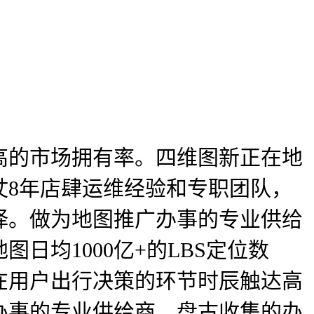
的市场拥有率。四维图新正在地
仗8年店肆运维经验和专职团队，
择。做为地图推广办事的专业供给
均1000亿+的LBS定位数
在用户出行决策的环节时辰触达高
办事的专业供给商，盘古收集的办