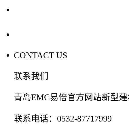
装修建材百科
联系我们
CONTACT US
联系我们
青岛EMC易倍官方网站新型
联系电话：0532-87717999