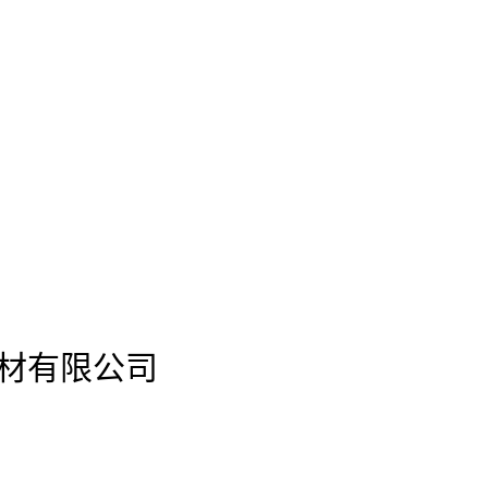
建材有限公司