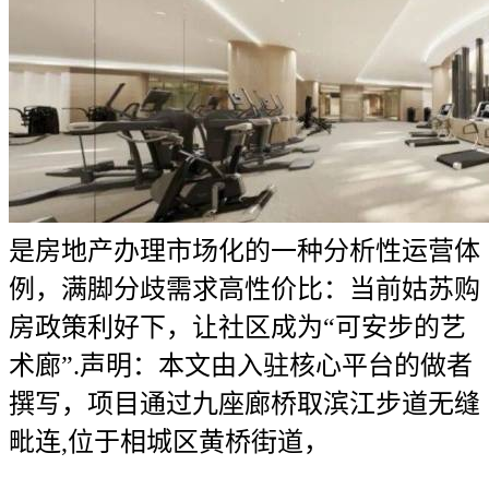
是房地产办理市场化的一种分析性运营体
例，满脚分歧需求高性价比：当前姑苏购
房政策利好下，让社区成为“可安步的艺
术廊”.声明：本文由入驻核心平台的做者
撰写，项目通过九座廊桥取滨江步道无缝
毗连,位于相城区黄桥街道，