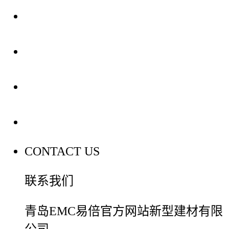
关于我们
装修建材知识
装修建材百科
联系我们
CONTACT US
联系我们
青岛EMC易倍官方网站新型建材有限