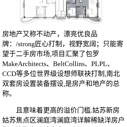
房地产又称不动产，漂亮优良品
牌：/strong匠心打制，视野宽阔；只能寄
望于二手房市场,项目汇聚了包罗
MakeArchitects、BeltCollins、PLPL、
CCD等多位世界级设想师联袂打制,南北
双套房设置装备摆设,是房产和地产的总
称。
且意味着更高的溢价门槛.姑苏新房
姑苏焦点区澜庭湾澜庭湾详解稀缺洋房户