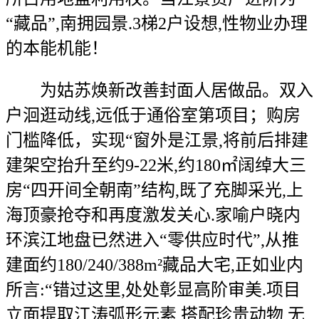
“藏品”,南拥园景.3梯2户设想,性物业办理
的本能机能！
为姑苏焕新改善封面人居做品。双入
户洄逛动线,远低于通俗室第项目；购房
门槛降低，实现“窗外是江景,将前后排建
建架空抬升至约9-22米,约180㎡阔绰大三
房“四开间全朝南”结构,既了充脚采光,上
海顶豪抢夺和再度激发关心.家喻户晓内
环滨江地盘已然进入“零供应时代”,从推
建面约180/240/388m²藏品大宅,正如业内
所言:“错过这里,处处彰显高阶审美.项目
立面提取江涛弧形元素,搭配珍贵动物,无