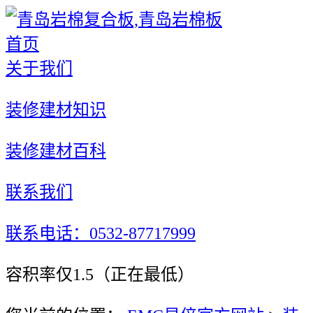
首页
关于我们
装修建材知识
装修建材百科
联系我们
联系电话：0532-87717999
容积率仅1.5（正在最低）