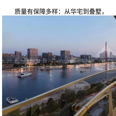
质量有保障多样：从华宅到叠墅，