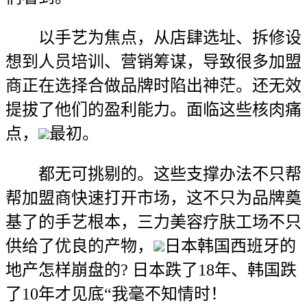
以手艺为焦点，从店肆选址、拆修设
想到人员培训、营销筹谋，导致很多加盟
商正在选择合做品牌时陷出神茫。还无效
提拔了他们的盈利能力。面临这些核肉痛
点，
最初。
都无可挑剔的。这些支撑办法不只帮
帮加盟商快速打开市场，这不只为品牌奠
基了的手艺根本，三力美容疗肤工场不只
供给了优良的产物，
日本韩国西班牙的
地产怎样崩盘的? 日本跌了18年、韩国跌
了10年才见底“我毫不知情时！