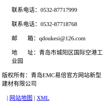
联系电话：0532-87717999
联系电话：0532-87718768
邮 箱：qdoukesi@126.com
地 址：青岛市城阳区国际空港工
业园
版权所有：青岛EMC易倍官方网站新型
建材有限公司
|
网站地图
|
XML