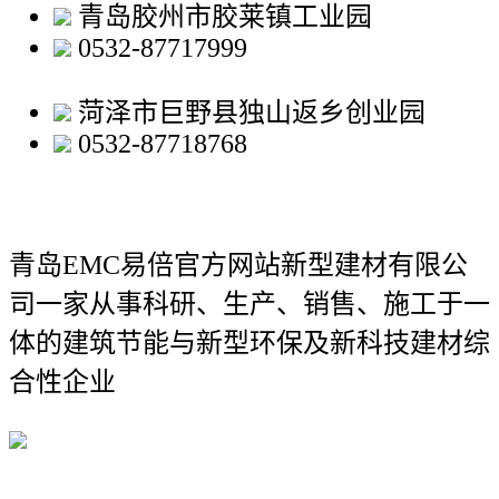
青岛胶州市胶莱镇工业园
0532-87717999
菏泽市巨野县独山返乡创业园
0532-87718768
青岛EMC易倍官方网站新型建材有限公
司
一家从事科研、生产、销售、施工于一
体的建筑节能与新型环保及新科技建材综
合性企业