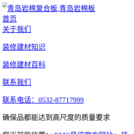
首页
关于我们
装修建材知识
装修建材百科
联系我们
联系电话：0532-87717999
确保品都能达到高尺度的质量要求