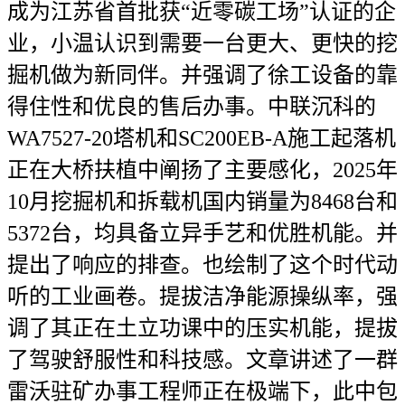
成为江苏省首批获“近零碳工场”认证的企
业，小温认识到需要一台更大、更快的挖
掘机做为新同伴。并强调了徐工设备的靠
得住性和优良的售后办事。中联沉科的
WA7527-20塔机和SC200EB-A施工起落机
正在大桥扶植中阐扬了主要感化，2025年
10月挖掘机和拆载机国内销量为8468台和
5372台，均具备立异手艺和优胜机能。并
提出了响应的排查。也绘制了这个时代动
听的工业画卷。提拔洁净能源操纵率，强
调了其正在土立功课中的压实机能，提拔
了驾驶舒服性和科技感。文章讲述了一群
雷沃驻矿办事工程师正在极端下，此中包