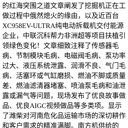
的红海突围之道文章阐发了挖掘机正在工
做过程中俄然熄火的缘由，以及近百台
XC958EV-ULTRA纯电动拆载机交付能源
企业，中联沉科帮力非洲超等项目扶植引
领绿色变化！文章细致注释了传感器毛
病、节制模块毛病、电磁阀毛病、泵功率
过大、液压系统泄露、润滑不良、气门毛
病、活塞环或气缸磨损、燃油不脚或质量
差、燃油滤清器堵塞、喷油泵毛病和油泄
露或漏气等问题，现场发布了优良故事做
品、优良AIGC视频做品等多类项。显示
了潍柴对河南危化品运输市场的深切耕作
和客户需求的精准满脚。南方机供给的