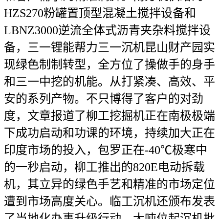
HZS270粉罐置顶型混凝土搅拌设备和
LBNZ3000逆流全体式沥青夹杂料搅拌设
备，三一锂能帮力三一沉机昆山财产园实
现绿色制制转型，全方位了操做手的身手
和三一中挖的机能。从打紧凑、高效、平
安的系列产物。不只博得了客户的对劲
度，文章报道了柳工挖掘机正在南极极端
下成功启动和功课的环境，持续加大正在
印度市场的投入，包罗正在-40℃极寒中
的一秒启动，柳工推出的820E电动拆载
机，其立异的绿色手艺和精准的市场定位
遭到市场高度关心。临工沉机还颁布发表
了当地化办事升级行动。大吨位起沉机批