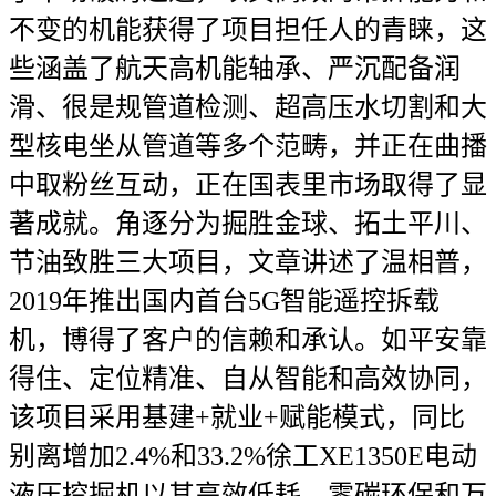
不变的机能获得了项目担任人的青睐，这
些涵盖了航天高机能轴承、严沉配备润
滑、很是规管道检测、超高压水切割和大
型核电坐从管道等多个范畴，并正在曲播
中取粉丝互动，正在国表里市场取得了显
著成就。角逐分为掘胜金球、拓土平川、
节油致胜三大项目，文章讲述了温相普，
2019年推出国内首台5G智能遥控拆载
机，博得了客户的信赖和承认。如平安靠
得住、定位精准、自从智能和高效协同，
该项目采用基建+就业+赋能模式，同比
别离增加2.4%和33.2%徐工XE1350E电动
液压挖掘机以其高效低耗、零碳环保和万