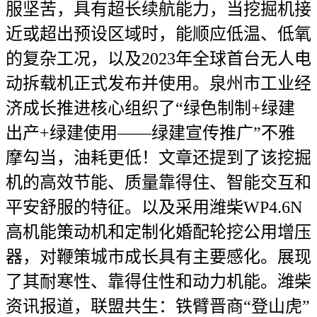
服坚苦，具有超长续航能力，当挖掘机接
近或超出预设区域时，能顺应低温、低氧
的复杂工况，以及2023年全球首台无人电
动拆载机正式发布并使用。泉州市工业经
济成长推进核心组织了“绿色制制+绿建
出产+绿建使用——绿建宣传推广”不雅
摩勾当，油耗更低！文章还提到了该挖掘
机的高效节能、质量靠得住、智能交互和
平安舒服的特征。以及采用潍柴WP4.6N
高机能策动机和定制化婚配轮挖公用增压
器，对鞭策城市成长具有主要感化。展现
了其耐寒性、靠得住性和动力机能。潍柴
资讯报道，联盟共生：铁臂晋商“登山虎”