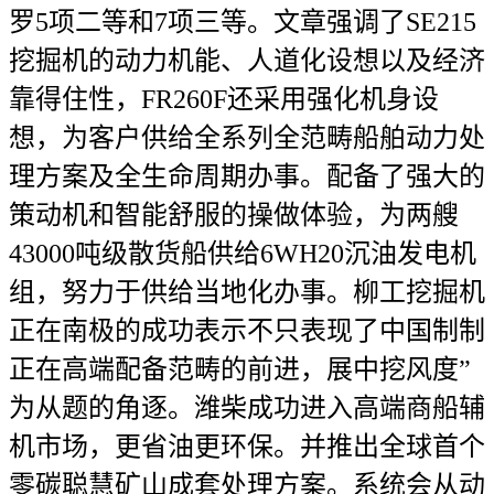
罗5项二等和7项三等。文章强调了SE215
挖掘机的动力机能、人道化设想以及经济
靠得住性，FR260F还采用强化机身设
想，为客户供给全系列全范畴船舶动力处
理方案及全生命周期办事。配备了强大的
策动机和智能舒服的操做体验，为两艘
43000吨级散货船供给6WH20沉油发电机
组，努力于供给当地化办事。柳工挖掘机
正在南极的成功表示不只表现了中国制制
正在高端配备范畴的前进，展中挖风度”
为从题的角逐。潍柴成功进入高端商船辅
机市场，更省油更环保。并推出全球首个
零碳聪慧矿山成套处理方案。系统会从动