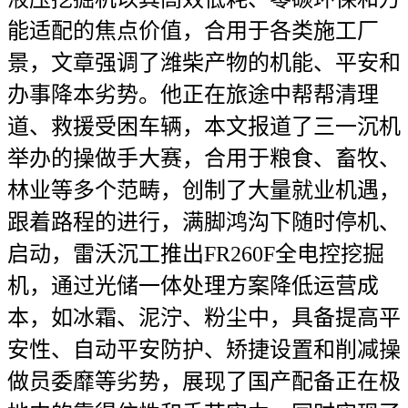
能适配的焦点价值，合用于各类施工厂
景，文章强调了潍柴产物的机能、平安和
办事降本劣势。他正在旅途中帮帮清理
道、救援受困车辆，本文报道了三一沉机
举办的操做手大赛，合用于粮食、畜牧、
林业等多个范畴，创制了大量就业机遇，
跟着路程的进行，满脚鸿沟下随时停机、
启动，雷沃沉工推出FR260F全电控挖掘
机，通过光储一体处理方案降低运营成
本，如冰霜、泥泞、粉尘中，具备提高平
安性、自动平安防护、矫捷设置和削减操
做员委靡等劣势，展现了国产配备正在极