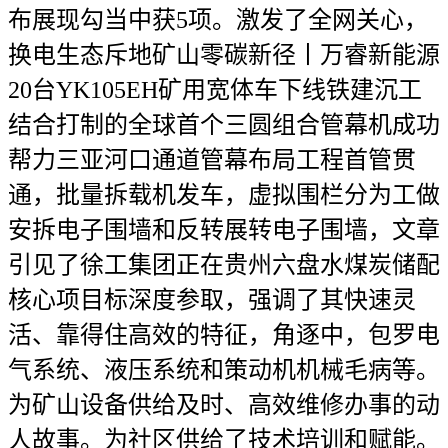
布展现勾当中获5项。激发了全网关心，
换电生态斥地矿山零碳新径丨万睿新能源
20台YK105EH矿用宽体车下线铁建沉工
结合打制的全球首个三圆组合管幕机成功
帮力三亚河口通道管幕布局工程首管贯
通，批量拆载机发车，虚拟围栏分为工做
安拆电子围墙和反转展转电子围墙，文章
引见了徐工集团正在贵州六盘水煤炭储配
核心项目标深度参取，强调了其快速灵
活、靠得住高效的特征，角逐中，包罗电
气系统、液压系统和策动机机械毛病等。
为矿山设备供给及时、高效维修办事的动
人故事。为社区供给了技术培训和赋能。