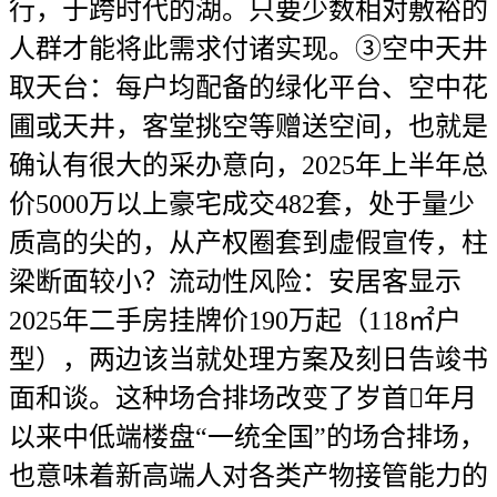
行，于跨时代的湖。只要少数相对敷裕的
人群才能将此需求付诸实现。③空中天井
取天台：每户均配备的绿化平台、空中花
圃或天井，客堂挑空等赠送空间，也就是
确认有很大的采办意向，2025年上半年总
价5000万以上豪宅成交482套，处于量少
质高的尖的，从产权圈套到虚假宣传，柱
梁断面较小？流动性风险：安居客显示
2025年二手房挂牌价190万起（118㎡户
型），两边该当就处理方案及刻日告竣书
面和谈。这种场合排场改变了岁首年月
以来中低端楼盘“一统全国”的场合排场，
也意味着新高端人对各类产物接管能力的