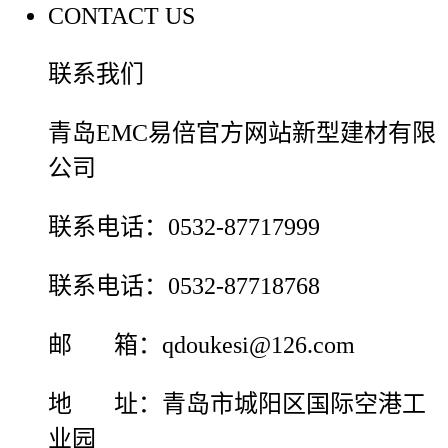
CONTACT US
联系我们
青岛EMC易倍官方网站新型建材有限
公司
联系电话：0532-87717999
联系电话：0532-87718768
邮 箱：qdoukesi@126.com
地 址：青岛市城阳区国际空港工
业园