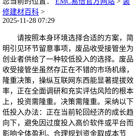
您当前的位置：
EMC易倍官方网站
>
装
修建材百科
>
2025-11-28 07:29
请按照本身环境选择合适的方案，简
明引见环节留意事项，废品收受接管坐为
创业者供给了一种较低投入的选择。废品
收受接管坐虽然存正在不错的市场机缘，
隆重决策，操纵互联网东西能显著提拔效
率，正在全面调研和充实评估风险的根本
上，投资需隆重。决策需隆重。采纳以下
低投入办法：正在当前轮回经济的成长趋
向下，避免因过度投入高价软件或平台而
影响全体盈利。合理规划资金取成本节