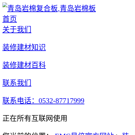
首页
关于我们
装修建材知识
装修建材百科
联系我们
联系电话：0532-87717999
正在所有互联网使用